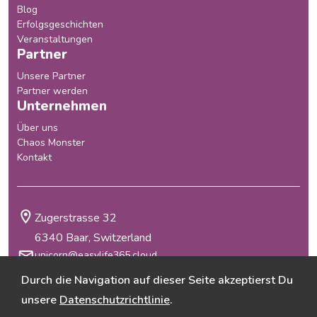
Blog
Erfolgsgeschichten
Veranstaltungen
Partner
Unsere Partner
Partner werden
Unternehmen
Über uns
Chaos Monster
Kontakt
Zugerstrasse 32
6340 Baar, Switzerland
unicorn@easylife365.cloud
+41 41 210 29 69
Durch die Navigation auf dieser Seite akzeptierst Du
Allgemeine Geschäftsbedingungen
unsere
Datenschutzrichtlinie
.
Datenschutzrichtlinie