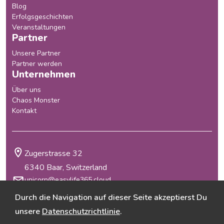
Blog
Erfolgsgeschichten
Veranstaltungen
Partner
Unsere Partner
Partner werden
Unternehmen
Über uns
Chaos Monster
Kontakt
Zugerstrasse 32
6340 Baar, Switzerland
unicorn@easylife365.cloud
+41 41 210 29 69
Durch die Navigation auf dieser Seite akzeptierst Du
Allgemeine Geschäftsbedingungen
unsere
Datenschutzrichtlinie
.
Datenschutzrichtlinie