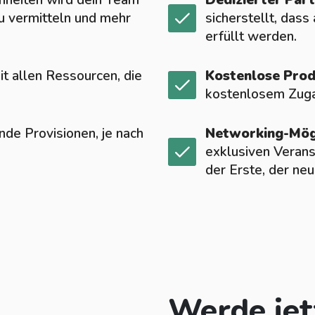
inheiten wird dein Team
Dedizierter Par
zu vermitteln und mehr
sicherstellt, dass
erfüllt werden.
t allen Ressourcen, die
Kostenlose Prod
kostenlosem Zuga
e Provisionen, je nach
Networking-Mögl
exklusiven Verans
der Erste, der ne
Werde jet