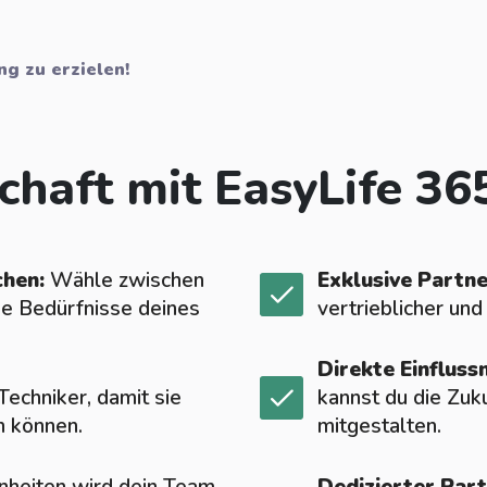
g zu erzielen!
haft mit EasyLife 36
chen:
Wähle zwischen
Exklusive Partn
ie Bedürfnisse deines
vertrieblicher und
Direkte Einflus
Techniker, damit sie
kannst du die Zuk
n können.
mitgestalten.