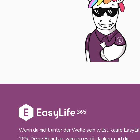
Wenn du nicht unter der Welle sein willst, kaufe EasyLi
365. Deine Benutzer werden es dir danken, und die