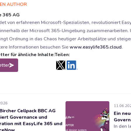
DEN AUTHOR
e 365 AG
et von erfahrenen Microsoft-Spezialisten, revolutioniert Eas
 innerhalb der Microsoft 365-Umgebung zusammenarbeiten. U
ingt Ordnung in das Chaos heutiger Arbeitsplätze und steigert
tere Informationen besuchen Sie
www.easylife365.cloud
.
er für ähnliche Inhalte:
Teilen:
tter
2026
11.06.20
Bircher Cellpack BBC AG
Ein neu
iert Governance und
Govern
ration mit EasyLife 365 und
In den l
iceNow