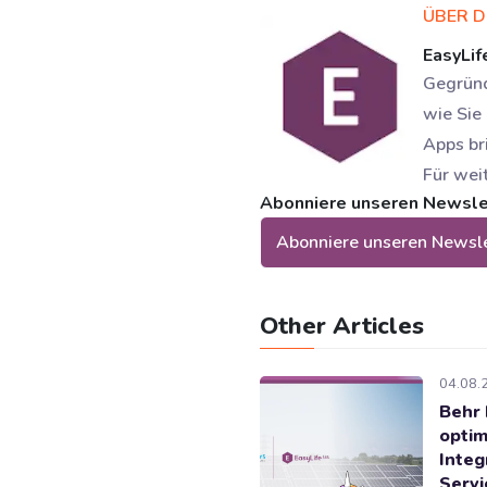
ÜBER 
EasyLif
Gegründ
wie Sie
Apps br
Für wei
Abonniere unseren Newslett
Abonniere unseren Newsle
Other Articles
04.08.
Behr 
optim
Integ
Serv