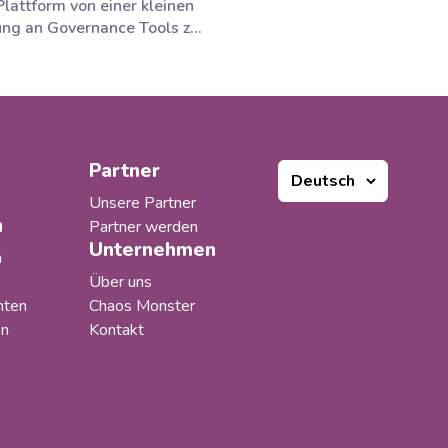
Plattform von einer kleinen
g an Governance Tools zu
uite von Anwendungen
elt, die mehrere Bereiche
rosoft 365 Ecosystems
ützen. Unsere Produkte
unktioniert und unsere
waren begeistert, aber mit
Partner
chstum...
Unsere Partner
n
Partner werden
Unternehmen
n
Über uns
hten
Chaos Monster
en
Kontakt