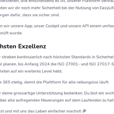
 verstehen, wie entscheidend es ist, unserer Plattform vertra
hten wir dir noch mehr Sicherheit bei der Nutzung von EasyL
rgen dafür, dass sie sicher sind.
ben wir unsere App, unser Cockpit und unsere API einem umfa
prüft wurde.
chsten Exzellenz
r streben kontinuierlich nach höchsten Standards in Sicherhe
Wir planen, bis Anfang 2024 die ISO 27001- und ISO 27017-S
Daten auf ein weiteres Level hebt.
 365 stetig, damit die Plattform für alle reibungslos läuft.
 deine grossartige Unterstützung bedanken. Du bist ein wicht
 über alle aufregenden Neuerungen auf dem Laufenden zu hal
ist und mit uns das Leben einfacher machst! 🎉