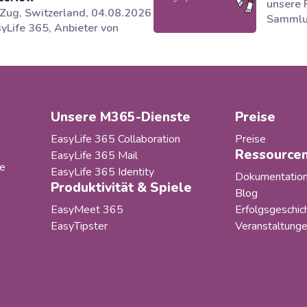
unsere 
 Zug, Switzerland, 04.08.2026
Sammlun
yLife 365, Anbieter von
einer S
gen für Microsoft 365
entwick
nance und und
des Mic
szyklusmanagement in
unterst
soft 365, hat gemeinsam mit
haben f
artner novoSYS die Behr
Kunden 
Unsere M365-Dienste
Preise
er Cellpack BBC AG bei der
dem Wa
hrung eines integrierten und
EasyLife 365 Collaboration
Preise
atisierten Governance-
Ressource
EasyLife 365 Mail
s...
fe
EasyLife 365 Identity
Dokumentatio
Produktivität & Spiele
Blog
EasyMeet 365
Erfolgsgeschic
EasyTipster
Veranstaltung