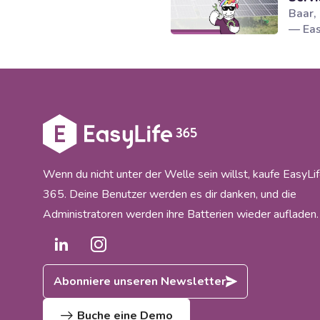
Baar,
— Eas
Lösun
Gover
Leben
Micro
dem P
Birch
Einfü
autom
Modell
Wenn du nicht unter der Welle sein willst, kaufe EasyLi
365. Deine Benutzer werden es dir danken, und die
Administratoren werden ihre Batterien wieder aufladen.
Abonniere unseren Newsletter
Buche eine Demo