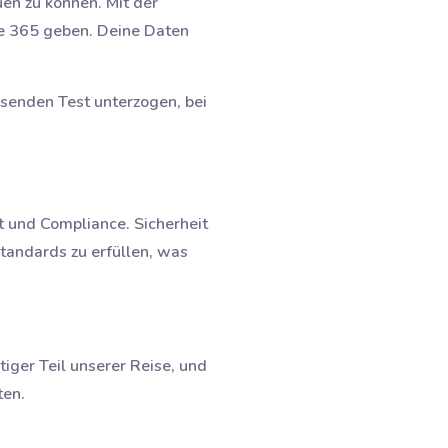
uen zu können. Mit der
ife 365 geben. Deine Daten
ssenden Test unterzogen, bei
it und Compliance. Sicherheit
tandards zu erfüllen, was
iger Teil unserer Reise, und
ten.