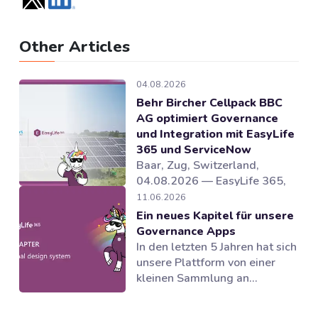
Other Articles
04.08.2026
Behr Bircher Cellpack BBC
AG optimiert Governance
und Integration mit EasyLife
365 und ServiceNow
Baar, Zug, Switzerland,
04.08.2026 — EasyLife 365,
Anbieter von Lösungen für
11.06.2026
Microsoft 365 Governance und
Ein neues Kapitel für unsere
und Lebenszyklusmanagement
Governance Apps
in Microsoft 365, hat
In den letzten 5 Jahren hat sich
gemeinsam mit dem Partner
unsere Plattform von einer
novoSYS die Behr Bircher
kleinen Sammlung an
Cellpack BBC AG bei der
Governance Tools zu einer
Einführung eines integrierten
Suite von Anwendungen