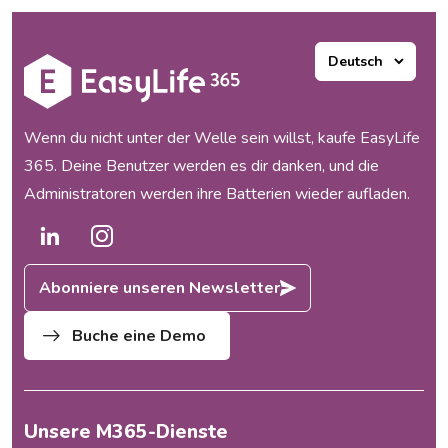
und automatisierten
entwickelt, die mehrere
Governance-Modells...
Bereiche des Microsoft 365
Ecosystems unterstützen.
Unsere Produkte haben
funktioniert und unsere
Kunden waren begeistert, aber
Wenn du nicht unter der Welle sein willst, kaufe EasyLife
mit dem Wachstum...
365. Deine Benutzer werden es dir danken, und die
Administratoren werden ihre Batterien wieder aufladen.
Abonniere unseren Newsletter
Buche eine Demo
Unsere M365-Dienste