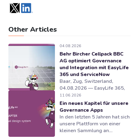
Other Articles
04.08.2026
Behr Bircher Cellpack BBC
AG optimiert Governance
und Integration mit EasyLife
365 und ServiceNow
Baar, Zug, Switzerland,
04.08.2026 — EasyLife 365,
Anbieter von Lösungen für
11.06.2026
Microsoft 365 Governance und
Ein neues Kapitel für unsere
und Lebenszyklusmanagement
Governance Apps
in Microsoft 365, hat
In den letzten 5 Jahren hat sich
gemeinsam mit dem Partner
unsere Plattform von einer
novoSYS die Behr Bircher
kleinen Sammlung an
Cellpack BBC AG bei der
Governance Tools zu einer