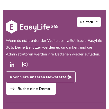
Einführung eines integrierten
Suite von Anwendungen
und automatisierten
entwickelt, die mehrere
Governance-Modells...
Bereiche des Microsoft 365
Ecosystems unterstützen.
Unsere Produkte haben
funktioniert und unsere
Kunden waren begeistert, aber
Wenn du nicht unter der Welle sein willst, kaufe EasyLife
mit dem Wachstum...
365. Deine Benutzer werden es dir danken, und die
Administratoren werden ihre Batterien wieder aufladen.
Abonniere unseren Newsletter
Buche eine Demo