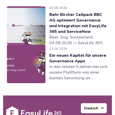
04.08.2026
Behr Bircher Cellpack BBC
AG optimiert Governance
und Integration mit EasyLife
365 und ServiceNow
Baar, Zug, Switzerland,
04.08.2026 — EasyLife 365,
Anbieter von Lösungen für
11.06.2026
Microsoft 365 Governance und
Ein neues Kapitel für unsere
und Lebenszyklusmanagement
Governance Apps
in Microsoft 365, hat
In den letzten 5 Jahren hat sich
gemeinsam mit dem Partner
unsere Plattform von einer
novoSYS die Behr Bircher
kleinen Sammlung an
Cellpack BBC AG bei der
Governance Tools zu einer
Einführung eines integrierten
Suite von Anwendungen
und automatisierten
entwickelt, die mehrere
Governance-Modells...
Bereiche des Microsoft 365
Ecosystems unterstützen.
Unsere Produkte haben