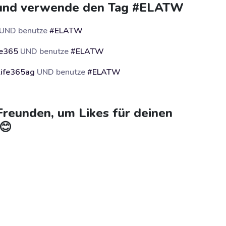
 und verwende den Tag #ELATW
UND benutze
#ELATW
fe365
UND benutze
#ELATW
ife365ag
UND benutze
#ELATW
 Freunden, um Likes für deinen
😊