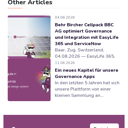
Other Articles
04.08.2026
Behr Bircher Cellpack BBC
AG optimiert Governance
und Integration mit EasyLife
365 und ServiceNow
Baar, Zug, Switzerland,
04.08.2026 — EasyLife 365,
Anbieter von Lösungen für
11.06.2026
Microsoft 365 Governance und
Ein neues Kapitel für unsere
und Lebenszyklusmanagement
Governance Apps
in Microsoft 365, hat
In den letzten 5 Jahren hat sich
gemeinsam mit dem Partner
unsere Plattform von einer
novoSYS die Behr Bircher
kleinen Sammlung an
Cellpack BBC AG bei der
Governance Tools zu einer
Einführung eines integrierten
Suite von Anwendungen
und automatisierten
entwickelt, die mehrere
Governance-Modells...
Bereiche des Microsoft 365
Ecosystems unterstützen.