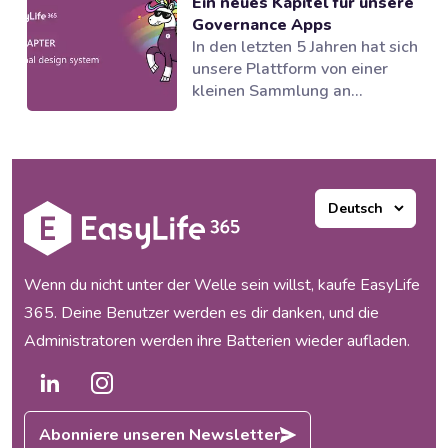
Ein neues Kapitel für unsere
und Lebenszyklusmanagement
Governance Apps
in Microsoft 365, hat
In den letzten 5 Jahren hat sich
gemeinsam mit dem Partner
unsere Plattform von einer
novoSYS die Behr Bircher
kleinen Sammlung an
Cellpack BBC AG bei der
Governance Tools zu einer
Einführung eines integrierten
Suite von Anwendungen
und automatisierten
entwickelt, die mehrere
Governance-Modells...
Bereiche des Microsoft 365
Ecosystems unterstützen.
Unsere Produkte haben
funktioniert und unsere
Kunden waren begeistert, aber
Wenn du nicht unter der Welle sein willst, kaufe EasyLife
mit dem Wachstum...
365. Deine Benutzer werden es dir danken, und die
Administratoren werden ihre Batterien wieder aufladen.
Abonniere unseren Newsletter