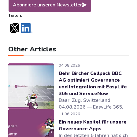
Abonniere unseren Newsletter
Teilen:
Other Articles
04.08.2026
Behr Bircher Cellpack BBC
AG optimiert Governance
und Integration mit EasyLife
365 und ServiceNow
Baar, Zug, Switzerland,
04.08.2026 — EasyLife 365,
Anbieter von Lösungen für
11.06.2026
Microsoft 365 Governance und
Ein neues Kapitel für unsere
und Lebenszyklusmanagement
Governance Apps
in Microsoft 365, hat
In den letzten 5 Jahren hat sich