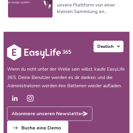
gemeinsam mit dem Partner
unsere Plattform von einer
novoSYS die Behr Bircher
kleinen Sammlung an
Cellpack BBC AG bei der
Governance Tools zu einer
Einführung eines integrierten
Suite von Anwendungen
und automatisierten
entwickelt, die mehrere
Governance-Modells...
Bereiche des Microsoft 365
Ecosystems unterstützen.
Unsere Produkte haben
funktioniert und unsere
Kunden waren begeistert, aber
Wenn du nicht unter der Welle sein willst, kaufe EasyLife
mit dem Wachstum...
365. Deine Benutzer werden es dir danken, und die
Administratoren werden ihre Batterien wieder aufladen.
Abonniere unseren Newsletter
Buche eine Demo