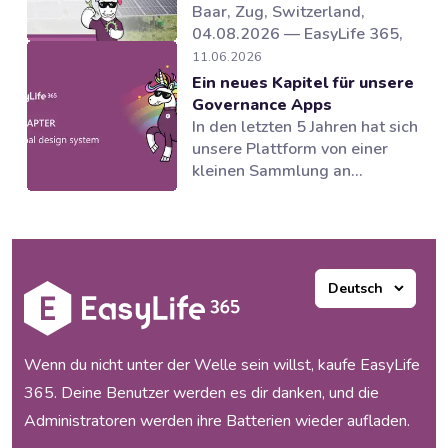
Baar, Zug, Switzerland,
04.08.2026 — EasyLife 365,
Anbieter von Lösungen für
11.06.2026
Microsoft 365 Governance und
Ein neues Kapitel für unsere
und Lebenszyklusmanagement
Governance Apps
in Microsoft 365, hat
In den letzten 5 Jahren hat sich
gemeinsam mit dem Partner
unsere Plattform von einer
novoSYS die Behr Bircher
kleinen Sammlung an
Cellpack BBC AG bei der
Governance Tools zu einer
Einführung eines integrierten
Suite von Anwendungen
und automatisierten
entwickelt, die mehrere
Governance-Modells...
Bereiche des Microsoft 365
Ecosystems unterstützen.
Unsere Produkte haben
funktioniert und unsere
Kunden waren begeistert, aber
Wenn du nicht unter der Welle sein willst, kaufe EasyLife
mit dem Wachstum...
365. Deine Benutzer werden es dir danken, und die
Administratoren werden ihre Batterien wieder aufladen.