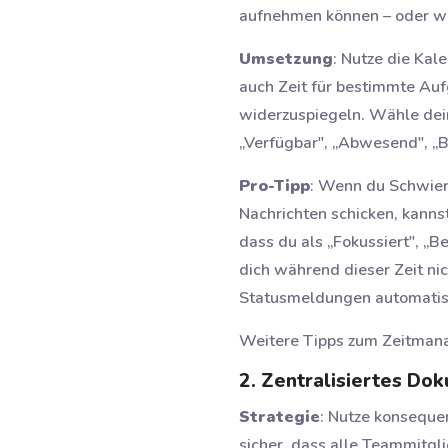
aufnehmen können – oder wan
Umsetzung
: Nutze die Kal
auch Zeit für bestimmte Auf
widerzuspiegeln. Wähle dein
„Verfügbar", „Abwesend", „B
Pro-Tipp
: Wenn du Schwieri
Nachrichten schicken, kanns
dass du als „Fokussiert", „B
dich während dieser Zeit ni
Statusmeldungen automatis
Weitere Tipps zum Zeitmana
2. Zentralisiertes 
Strategie
: Nutze konseque
sicher, dass alle Teammitgl