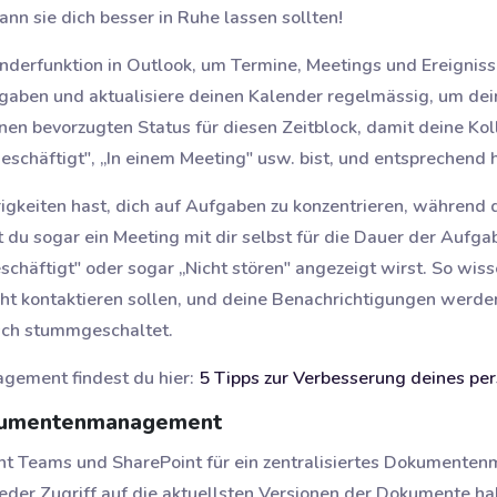
n sie dich besser in Ruhe lassen sollten!
enderfunktion in Outlook, um Termine, Meetings und Ereigniss
gaben und aktualisiere deinen Kalender regelmässig, um dei
en bevorzugten Status für diesen Zeitblock, damit deine Kol
eschäftigt", „In einem Meeting" usw. bist, und entsprechend 
gkeiten hast, dich auf Aufgaben zu konzentrieren, während d
t du sogar ein Meeting mit dir selbst für die Dauer der Aufg
eschäftigt" oder sogar „Nicht stören" angezeigt wirst. So wis
cht kontaktieren sollen, und deine Benachrichtigungen werde
ch stummgeschaltet.
gement findest du hier:
5 Tipps zur Verbesserung deines p
Dokumentenmanagement
nt Teams und SharePoint für ein zentralisiertes Dokumente
ieder Zugriff auf die aktuellsten Versionen der Dokumente ha