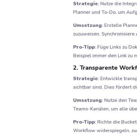
Strategie
: Nutze die Inte
Planner und To-Do, um Aufg
Umsetzung
: Erstelle Pla
zuzuweisen. Synchronisiere A
Pro-Tipp
: Füge Links zu Do
Beispiel immer den Link zu 
2. Transparente Work
Strategie
: Entwickle tran
sichtbar sind. Dies fördert d
Umsetzung
: Nutze den Tea
Teams-Kanälen, um alle über
Pro-Tipp
: Richte die Bucke
Workflow widerspiegeln, zum 