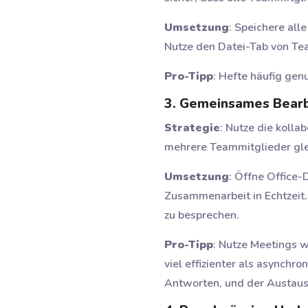
Umsetzung
: Speichere all
Nutze den Datei-Tab von Te
Pro-Tipp
: Hefte häufig gen
3. Gemeinsames Bear
Strategie
: Nutze die koll
mehrere Teammitglieder gle
Umsetzung
: Öffne Office-
Zusammenarbeit in Echtzei
zu besprechen.
Pro-Tipp
: Nutze Meetings 
viel effizienter als asynchr
Antworten, und der Austausc