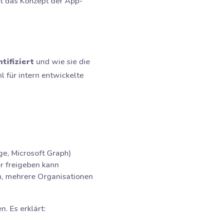
st das Konzept der App-
tifiziert
und wie sie die
l für intern entwickelte
ge, Microsoft Graph)
er freigeben kann
ion, mehrere Organisationen
. Es erklärt: