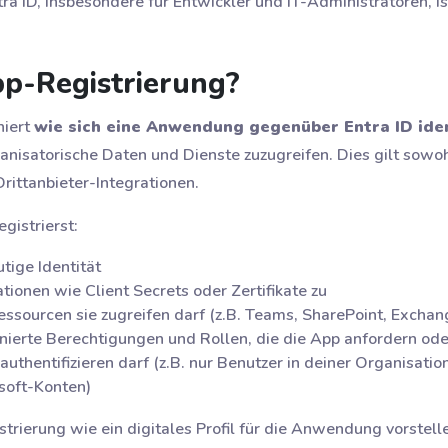
ra ID, insbesondere für Entwickler und IT-Administratoren, i
pp-Registrierung?
niert
wie sich eine Anwendung gegenüber Entra ID iden
anisatorische Daten und Dienste zuzugreifen. Dies gilt sowoh
ittanbieter-Integrationen.
istrierst:
utige Identität
onen wie Client Secrets oder Zertifikate zu
essourcen sie zugreifen darf (z.B. Teams, SharePoint, Exchan
inierte Berechtigungen und Rollen, die die App anfordern od
 authentifizieren darf (z.B. nur Benutzer in deiner Organisat
soft-Konten)
trierung wie ein digitales Profil für die Anwendung vorstellen