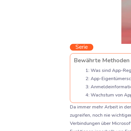
Serie
Bewährte Methoden f
1
:
Was sind App-Regis
2
:
App-Eigentümersch
3
:
Anmeldeinformatio
4
:
Wachstum von App-
Da immer mehr Arbeit in der
zugreifen, noch nie wichtig
Verbindungen über Microsoft