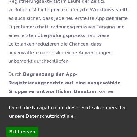
Registrierungsaktivität im Laufe der Zeit zu
verfolgen. Mit integrierten Lifecycle Workflows stellt
es auch sicher, dass jede neu erstellte App definierte
Eigentümerschaft, ordnungsgemässes Tagging und
einen ersten Überprüfungsprozess hat. Diese
Leitplanken reduzieren die Chancen, dass
unverwaltete oder risikoreiche Anwendungen
unbemerkt durchschlüpfen.
Durch
Begrenzung der App-
Registrierungsrechte auf eine ausgewählte
Gruppe verantwortlicher Benutzer
können
Organisationen:
Durch die Navigation auf dieser Seite akzeptierst Du
Sicherheitsrisiken reduzieren
unsere
Datenschutzrichtlinie
.
Unnötige Komplexität eliminieren
Eine engere Kontrolle darüber behalten, wie Apps sich
Schliessen
in Microsoft 365 integrieren