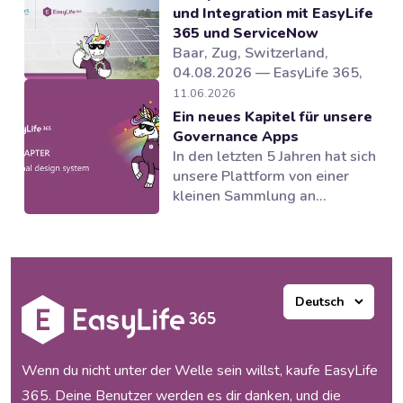
und Integration mit EasyLife
365 und ServiceNow
Baar, Zug, Switzerland,
04.08.2026 — EasyLife 365,
Anbieter von Lösungen für
11.06.2026
Microsoft 365 Governance und
Ein neues Kapitel für unsere
und Lebenszyklusmanagement
Governance Apps
in Microsoft 365, hat
In den letzten 5 Jahren hat sich
gemeinsam mit dem Partner
unsere Plattform von einer
novoSYS die Behr Bircher
kleinen Sammlung an
Cellpack BBC AG bei der
Governance Tools zu einer
Einführung eines integrierten
Suite von Anwendungen
und automatisierten
entwickelt, die mehrere
Governance-Modells...
Bereiche des Microsoft 365
Ecosystems unterstützen.
Unsere Produkte haben
funktioniert und unsere
Kunden waren begeistert, aber
Wenn du nicht unter der Welle sein willst, kaufe EasyLife
mit dem Wachstum...
365. Deine Benutzer werden es dir danken, und die