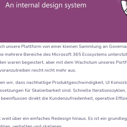
sich unsere Plattform von einer kleinen Sammlung an Governan
e mehrere Bereiche des Microsoft 365 Ecosystems unterstü
nden waren begeistert, aber mit dem Wachstum unseres Portf
 voranzutreiben reicht nicht mehr aus.
 wir, dass nachhaltige Produktgeschwindigkeit, UI Konsiste
etzungen für Skalierbarkeit sind. Schnelle Iterationszyklen
beeinflussen direkt die Kundenzufriedenheit, operative Effizi
weit über ein einfaches Redesign hinaus. Es ist ein grundle
hlen, verhalten und skalieren.