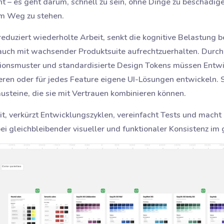
icht – es geht darum, schnell zu sein, ohne Dinge zu beschädig
 im Weg zu stehen.
eduziert wiederholte Arbeit, senkt die kognitive Belastung b
 auch mit wachsender Produktsuite aufrechtzuerhalten. Dur
ionsmuster und standardisierte Design Tokens müssen Entwic
eren oder für jedes Feature eigene UI-Lösungen entwickeln. S
austeine, die sie mit Vertrauen kombinieren können.
it, verkürzt Entwicklungszyklen, vereinfacht Tests und macht
bei gleichbleibender visueller und funktionaler Konsistenz i